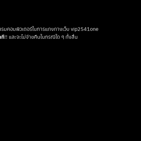
แกรมคอมพิวเตอร์ในการแทงทางเว็บ vip2541one
นที
!! และจะไม่จ่ายคืนในกรณีใด ๆ ทั้งสิ้น