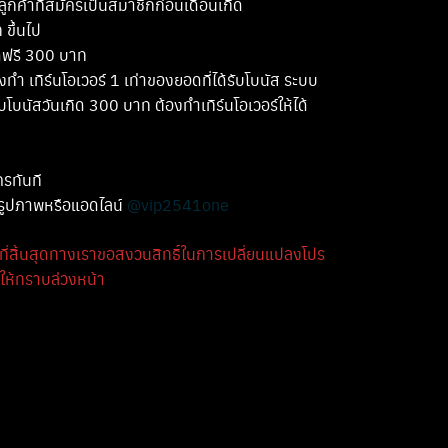
ลูกค้าที่สมัครเป็นสมาชิกก่อนเดือนเกิด
ขึ้นไป
ิดฟรี 300 บาท
องทำ เทิร์นโอเวอร์ 1 เท่าของยอดที่ได้รับโบนัส ระบบ
บโบนัสวันเกิด 300 บาท ต้องทำเทิร์นโอเวอร์ให้ได้
ครทันที
ี่รูปภาพหรือแอดไลน์
@vip2541one
ที่สิ้นสุดทางเราขอสงวนสิทธิ์ในการเปลี่ยนแปลงโปร
้งให้ทราบล่วงหน้า