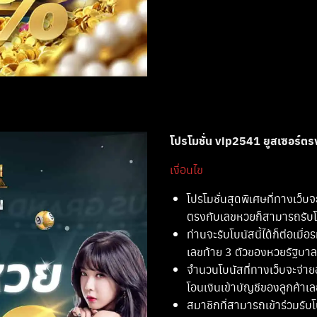
โปรโมชั่น vip2541
ยูสเซอร์ตร
เงื่อนไข
โปรโมชั่นสุดพิเศษที่ทางเว็บ
ตรงกับเลขหวยก็สามารถรับโบ
ท่านจะรับโบนัสนี้ได้ก็ต่อเมื
เลขท้าย 3 ตัวของหวยรัฐบาลไ
จำนวนโบนัสที่ทางเว็บจะจ่าย
โอนเงินเข้าบัญชีของลูกค้าเ
สมาชิกที่สามารถเข้าร่วมรับโ