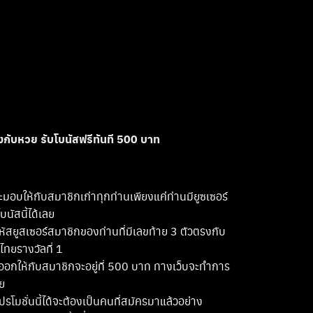
งกับหวย รับโบนัสฟรีทันที 500 บาท
จะมอบให้กับสมาชิกเก่าทุกท่านเพียงแค่ท่านมียูซเซอร์
นัสนี้ได้เลย
่อรหัสยูสเซอร์สมาชิกของท่านที่มีเลขท้าย 3 ตัวตรงกับ
ทยรางวัลที่ 1
ออกให้กับสมาชิกจะอยู่ที่ 500 บาท ทางเว็บจะทำการ
ลย
ปรโมชั่นนี้ได้จะต้องเป็นคนที่สมัครมาแล้วอย่าง