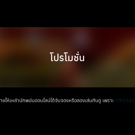
โปรโมชั่น
ายให้เหล่านักพนันออนไลน์ได้จับจองหรือลองเล่นกันดู เพราะ
VIP2541