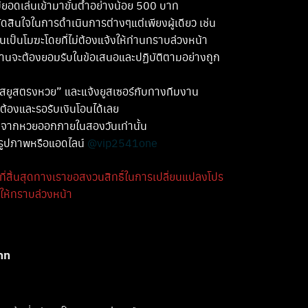
อดเล่นเข้ามาขั้นต่ำอย่างน้อย 500 บาท
ดสินใจในการดำเนินการต่างๆแต่เพียงผู้เดียว เช่น
่นเป็นโมฆะโดยที่ไม่ต้องแจ้งให้ท่านทราบล่วงหน้า
ท่านจะต้องยอมรับในข้อเสนอและปฏิบัติตามอย่างถูก
นัสยูสตรงหวย” และแจ้งยูสเซอร์กับทางทีมงาน
องและรอรับเงินโอนได้เลย
ลังจากหวยออกภายในสองวันเท่านั้น
ี่รูปภาพหรือแอดไลน์
@vip2541one
ที่สิ้นสุดทางเราขอสงวนสิทธิ์ในการเปลี่ยนแปลงโปร
้งให้ทราบล่วงหน้า
บาท