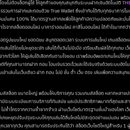
ยไม่ต้องล็อกผู้ใช้ ให้ลูกค้าของคุณสนุกกับระบบฝากเงินอัตโนมัติ
TH
การรวมการฝากและถอนด้วย True Wallet ซึ่งเข้ากันได้กับทุกธนาคารใน
ินมั่นคง 100% ได้มาตรฐานสากลเพื่อให้ลูกค้ามีความปลอดภัยและมั่นใจ 
กำไรจากสล็อตออนไลน์ บาคาร่าออนไลน์ คาสิโนออนไลน์ ได้กำไรมากกว่าที
สล็อตรูปแบบใหม่ ยอดนิยม สนุกตลอดเวลา ระบบการเล่นใหม่ เกมสล็อตห
เล่นได้โดยไม่หยุดชะงัก เล่นได้ทั้งวันไม่มีเบื่อ เตรียมสัมผัสได้ทุกเกม เ
ากทั่วโลก ให้ผู้เล่นได้เลือกกันตามใจชอบ เราพร้อมอัพเดทเกมใหม่ให้คุ
ไซต์ที่คุณสามารถฝาก ถอน โอนเงินรวดเร็วและได้เงินจริงด้วยระบบอัตโ
ข้าเล่นในเว็บเดียว ฝาก ถอน ไม่มี ขั้น ต่ำ เว็บ ตรง เล่นเพื่อความสนุกแ
์เกมส์สล็อต ขนาดใหญ่ พร้อมให้บริการคุณ รวมเกมส์สล็อต หลากหลายป
เรามีระบบระเบียบการบริการที่ทันสมัย และมีประสิทธิภาพมากที่สุดและส
ไม่ซ้ำใครจากความซ้ำซากจำเจ ผ่านเว็บไซต์มาตรฐานชั้นนำของโลก เว็บ
ไม่เคยหยุดปรับปรุงระบบให้คุณเล่นได้ลื่นไหลไม่มีสะดุดอย่างแน่นอน พร้อ
กเวลาทุกวัน คุณสามารถรับประกันได้ว่า สล็อตเว็บไซต์ใหญ่สำหรับ 1 ผู้ใช