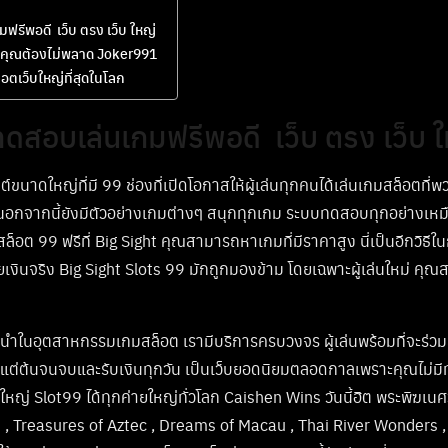
รีพอดี เว็บ ตรง เว็บ ใหญ่
ที่คุณต้องไม่พลาด Joker991
็อตเว็บใหญ่ที่สุดในโลก
สอบเล่นเกมฟรีพอดี เว็บ ตรง เว็บ 
ซต์ขนาดใหญ่ที่มี 99 ช่องที่เปิดโอกาสให้ผู้เล่นทุกคนได้เล่นเกมสล็อตที่พ
นอกจากนี้ยังมีตัวอย่างเกมต่างๆ สนุกทุกเกม ระบบทดสอบทุกอย่างเหมือ
สล็อต 99 ฟรีที่ Big Sight คุณสามารถหาเกมที่มีราคาสูง นี่เป็นอีกวิ
้วยเงินจริง Big Sight Slots 99 มักถูกมองข้าม โดยเฉพาะผู้เล่นใหม่ 
ผู้นำในอุตสาหกรรมเกมสล็อต เรามีบริการครบวงจร ผู้เล่นพร้อมที่จะร่ว
งแต่ต้นจนจบและรับเงินทุกวัน เป็นเว็บยอดนิยมตลอดกาลเพราะคุณไม่มีทา
็บใหญ่ Slot99 ได้ทุกค่ายใหญ่ทั่วโลก Caishen Wins วันนี้ฮิต พระพิฆเน
 , Treasures of Aztec , Dreams of Macau , Thai River Wonders ,