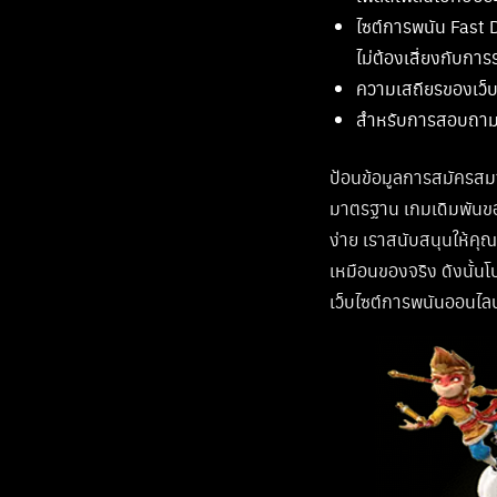
ไซต์การพนัน Fast 
ไม่ต้องเสี่ยงกับการ
ความเสถียรของเว็บซึ
สำหรับการสอบถามกา
ป้อนข้อมูลการสมัครสม
มาตรฐาน เกมเดิมพันของ
ง่าย เราสนับสนุนให้คุณ
เหมือนของจริง ดังนั้นโ
เว็บไซต์การพนันออนไลน์ที่ด