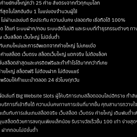
่ายยักษ์ใหญ่กว่า 25 ค่าย ส่งตรงจากทั่วทุกมุมโลก
่ที่สุดในโลกอันดับ 1 ในแง่ของจำนวนผู้ใช้
 ไม่ผ่านเอเย่นต์ รับประกัน ความมั่นคง ปลอดภัย เชื่อถือได้ 100%
ี่สุด ได้แก่ ระบบฝาก/ถอน ระบบอัตโนมัติ และระบบที่ทำธุรกรรมต่างๆ ท
 เว็บสล็อต เว็บใหญ่ ไม่มีขั้นต่ำ
กับเกมใหม่และการอัพเดทจากค่ายใหญ่ ไม่เคยเบื่อ
่ายสล็อต เว็บตรง สล็อตเว็บใหญ่ แตกจริง ไม่ต้องล็อค
มชั่นสล็อตล่าสุดและเครดิตฟรีและทำกำไรได้มากกว่าที่เคย
่ายใหญ่ สล็อตฟรี ไม่ต้องฝาก ไม่ต้องแชร์
พพร้อมให้คำแนะนำตลอด 24 ชั่วโมงทุกวัน
ื่อเล่นที่ Big Website Slots ผู้ให้บริการเกมสล็อตออนไลน์อีกราย กำลังเ
งบริการที่เข้าถึงได้ ความมั่นคงทางการเงินที่มากขึ้น คุณสามารถวางใ
ต้นกับการเล่นเกมสล็อตจริง เว็บสล็อต เว็บตรง ค่ายใหญ่ เดิมพันต่ำเพีย
นสล็อตด้วยการลงทุนเพียงเล็กน้อย รับรางวัลเร็วขึ้น 100 เท่า ง่ายสุด
 ฝากถอนไม่มีขั้นต่ำ