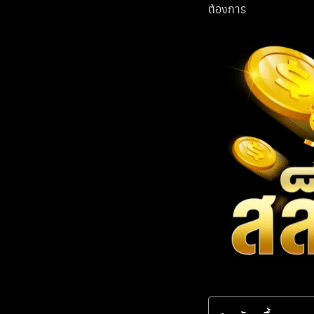
ต้องการ