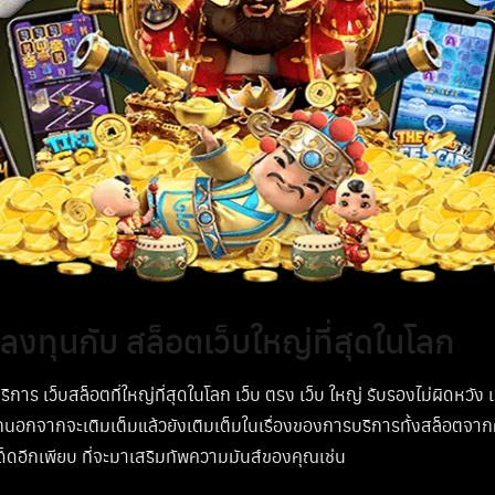
ลงทุนกับ สล็อตเว็บใหญ่ที่สุดในโลก
บริการ เว็บสล็อตที่ใหญ่ที่สุดในโลก เว็บ ตรง เว็บ ใหญ่ รับรองไม่ผิดหวัง เร
นอกจากจะเติมเต็มแล้วยังเติมเต็มในเรื่องของการบริการทั้งสล็อตจ
ด็ดอีกเพียบ ที่จะมาเสริมทัพความมันส์ของคุณเช่น