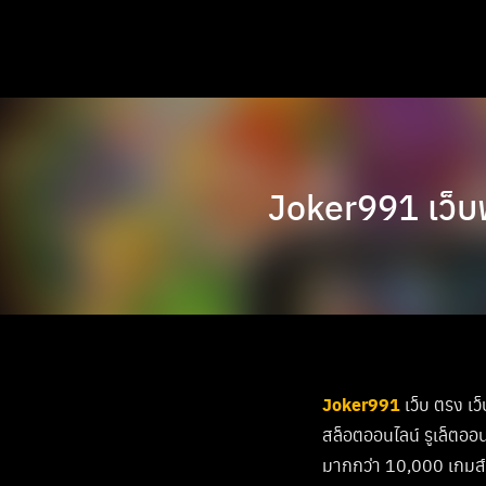
Skip
to
content
Joker991 เว็บพ
Joker991
เว็บ ตรง เว
สล็อตออนไลน์ รูเล็ตออน
มากกว่า 10,000 เกมส์