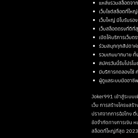
แหล่งรวมสล็อตจากค
เว็บไซต์สล็อตที่ใหญ
เว็บใหญ่ มีใบรับรอง
เว็บสล็อตตรงที่ดีท
เปิดให้บริการเว็บตรง
ร่วมสนุกทุกสัปดาห์
รวมเกมมากมาย ทั้งค
สมัครวันนี้รับโปรโ
มีบริการทดลองใช้ ค
ผู้ดูแลระบบมืออาชี
Joker991 เข้าสู่ระบบเพ
เว็บ การสร้างโครงสร้า
ปราศจากการฉ้อโกง ตื่นเ
ข้อจำกัดทางการเงิน หมุ
สล็อตที่ใหญ่ที่สุด 2023