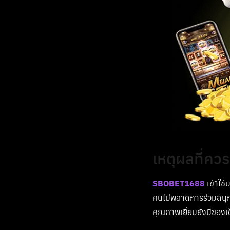
เหตุผลที่ควร
SBOBET1688
เข้าใช้
คนไม่พลาดการร่วมสนุก
คุณภาพเยี่ยมยังมีของเ